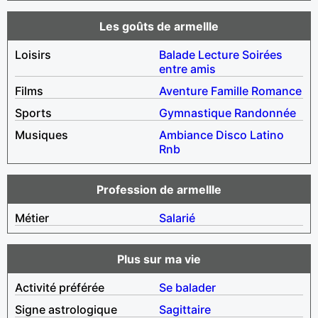
Les goûts de armellle
Loisirs
Balade
Lecture
Soirées
entre amis
Films
Aventure
Famille
Romance
Sports
Gymnastique
Randonnée
Musiques
Ambiance
Disco
Latino
Rnb
Profession de armellle
Métier
Salarié
Plus sur ma vie
Activité préférée
Se balader
Signe astrologique
Sagittaire