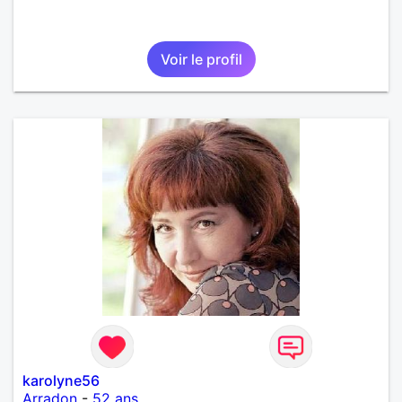
Voir le profil
karolyne56
Arradon
-
52 ans