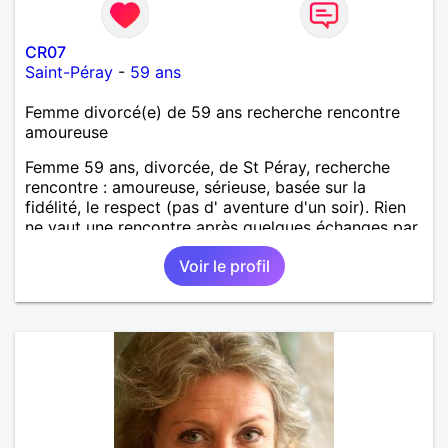
CR07
Saint-Péray
-
59 ans
Femme divorcé(e) de 59 ans recherche rencontre
amoureuse
Femme 59 ans, divorcée, de St Péray, recherche
rencontre : amoureuse, sérieuse, basée sur la
fidélité, le respect (pas d' aventure d'un soir). Rien
ne vaut une rencontre après quelques échanges par
messages pour savoir si il y a un feeling entre les
Voir le profil
deux et le désir de se revoir. Au plaisir de se
découvrir...