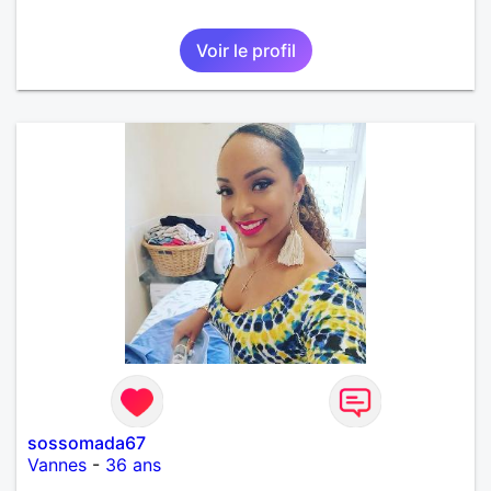
Voir le profil
sossomada67
Vannes
-
36 ans