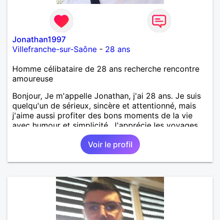
Jonathan1997
Villefranche-sur-Saône
-
28 ans
Homme célibataire de 28 ans recherche rencontre
amoureuse
Bonjour, Je m'appelle Jonathan, j'ai 28 ans. Je suis
quelqu'un de sérieux, sincère et attentionné, mais
j'aime aussi profiter des bons moments de la vie
avec humour et simplicité. J'apprécie les voyages,
les découvertes, les jeux vidéo et les moments de
Voir le profil
détente. Je suis à la recherche d'une personne
authentique avec qui partager de belles
expériences, construire une relation sérieuse basée
sur la confiance, le respect et la complicité. Si tu
apprécies les conversations sincères, les fous rires
et les personnes qui savent ce qu'elles veulent,
n'hésite pas à venir discuter. Au plaisir de faire
connaissance !