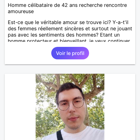
Homme célibataire de 42 ans recherche rencontre
amoureuse
Est-ce que le véritable amour se trouve ici? Y-a-t'il
des femmes réellement sincères et surtout ne jouant
pas avec les sentiments des hommes? Etant un
homme protecteur et bienveillant, je veux continuer
d'y croire et pouvoir enfin former la petite famille
Voir le profil
que je désir temps. Faux profil, profiteuse et autres
joyeuseté passer votre chemin, vous ne
m'intéressez pas du tout!