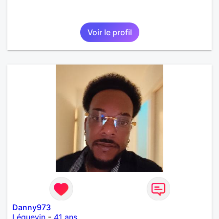
Voir le profil
Danny973
Léguevin
-
41 ans