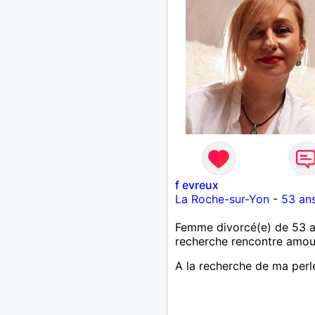
f evreux
La Roche-sur-Yon
-
53 an
Femme divorcé(e) de 53 
recherche rencontre amo
A la recherche de ma perle