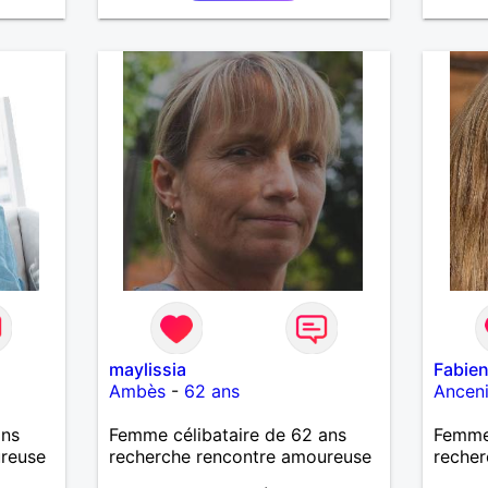
maylissia
Fabie
Ambès
-
62 ans
Ancen
ans
Femme célibataire de 62 ans
Femme
ureuse
recherche rencontre amoureuse
recher