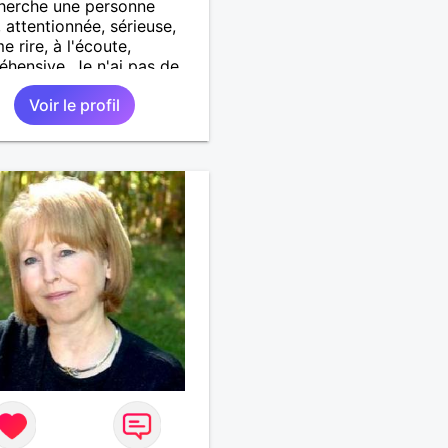
herche une personne
 attentionnée, sérieuse,
e rire, à l'écoute,
hensive. Je n'ai pas de
ence physique
Voir le profil
ulière, ni de moyenne
 tout est question de
.