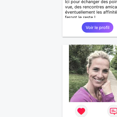
Ici pour échanger des poi
vue, des rencontres amical
éventuellement les affinit
feront le reste !
Voir le profil