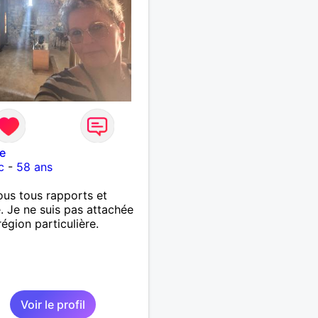
e
c
-
58 ans
ous tous rapports et
. Je ne suis pas attachée
région particulière.
Voir le profil