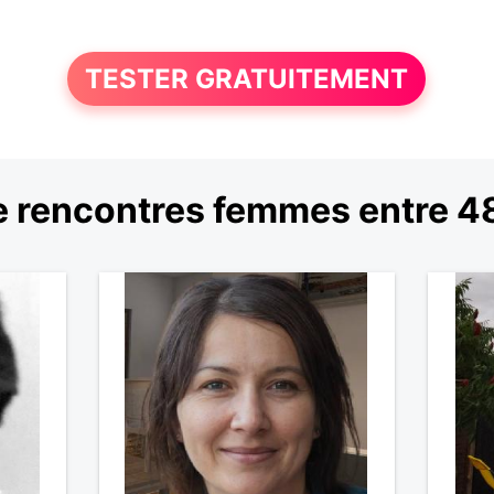
TESTER GRATUITEMENT
 rencontres femmes entre 48