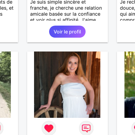
nts de
Je suis simple sincère et
Je rec
es, et
franche, je cherche une relation
douce,
és
amicale basée sur la confiance
qui aim
et voir plus si affinité. J'aime
compré
beaucoup voyager découvrir de
préfér
Voir le profil
nouveaux horizons à deux, alors
partic
pourquoi pas !
d'age,
feeling