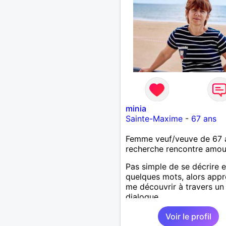
minia
Sainte-Maxime
-
67 ans
Femme veuf/veuve de 67 
recherche rencontre amo
Pas simple de se décrire 
quelques mots, alors app
me découvrir à travers un
dialogue.
Voir le profil