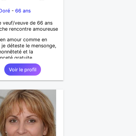
Doré
-
66 ans
 veuf/veuve de 66 ans
che rencontre amoureuse
e en amour comme en
, je déteste le mensonge,
honnêteté et la
ceté gratuite.
Voir le profil