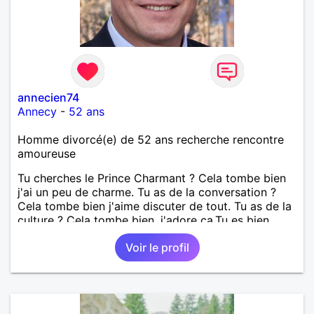
annecien74
Annecy
-
52 ans
Homme divorcé(e) de 52 ans recherche rencontre
amoureuse
Tu cherches le Prince Charmant ? Cela tombe bien
j'ai un peu de charme. Tu as de la conversation ?
Cela tombe bien j'aime discuter de tout. Tu as de la
culture ? Cela tombe bien, j'adore ça.Tu es bien
dans ta tête et tes baskets ? Je préfère merci.Tu es
Voir le profil
charmante, belle ? Là tu as tout de la femme
parfaite !!!