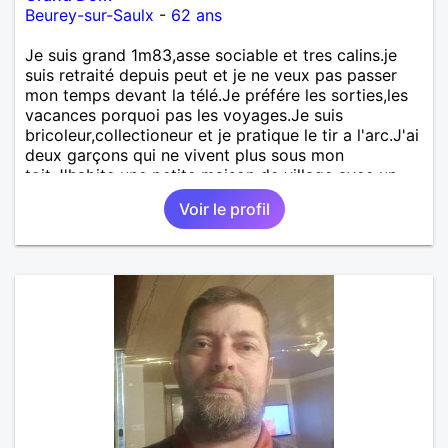
Beurey-sur-Saulx
-
62 ans
Je suis grand 1m83,asse sociable et tres calins.je
suis retraité depuis peut et je ne veux pas passer
mon temps devant la télé.Je préfére les sorties,les
vacances porquoi pas les voyages.Je suis
bricoleur,collectioneur et je pratique le tir a l'arc.J'ai
deux garçons qui ne vivent plus sous mon
toit.J'habite une petite maison de village avec un
petit jardin,et je recherche une compagne pour
Voir le profil
partager toutes les bonnes choses de la vie.