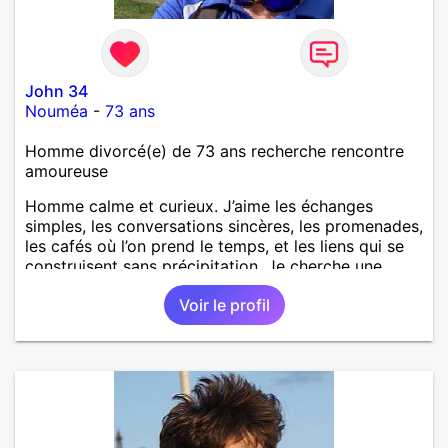
John 34
Nouméa
-
73 ans
Homme divorcé(e) de 73 ans recherche rencontre
amoureuse
Homme calme et curieux. J’aime les échanges
simples, les conversations sincères, les promenades,
les cafés où l’on prend le temps, et les liens qui se
construisent sans précipitation. Je cherche une
femme autonome, bienveillante, ayant envie de
Voir le profil
partager des moments, d’abord, et voir ensuite où
cela mène. Je privilégie la douceur, l’humour
tranquille et la curiosité pour l’autre.