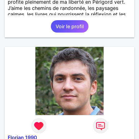
profite pleinement de ma liberté en Périgord vert.
J’aime les chemins de randonnée, les paysages
calmes, les livres qui nourrissent la réflexion et les
échanges humains qui ont du sens. Je ne cherche
Voir le profil
pas une histoire compliquée, mais une relation vraie,
faite de complicité, de rires, de sorties simples et
de moments partagés sans pression. La curiosité et
la bienveillance sont pour moi essentielles.
Florian 1990