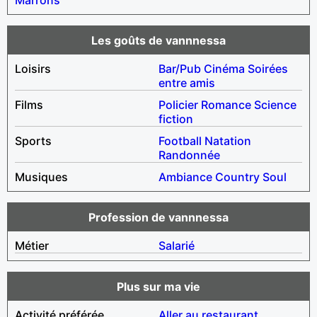
Les goûts de vannnessa
Loisirs
Bar/Pub
Cinéma
Soirées
entre amis
Films
Policier
Romance
Science
fiction
Sports
Football
Natation
Randonnée
Musiques
Ambiance
Country
Soul
Profession de vannnessa
Métier
Salarié
Plus sur ma vie
Activité préférée
Aller au restaurant