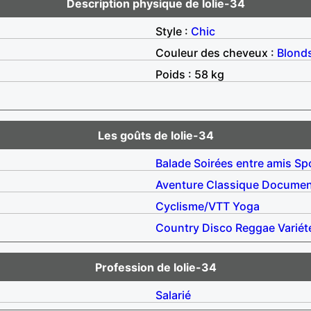
Description physique de lolie-34
Style :
Chic
Couleur des cheveux :
Blond
Poids : 58 kg
Les goûts de lolie-34
Balade
Soirées entre amis
Sp
Aventure
Classique
Documen
Cyclisme/VTT
Yoga
Country
Disco
Reggae
Variét
Profession de lolie-34
Salarié