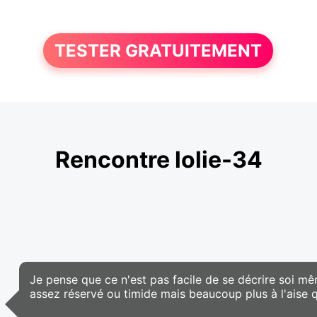
TESTER GRATUITEMENT
Rencontre lolie-34
Je pense que ce n'est pas facile de se décrire soi mê
assez réservé ou timide mais beaucoup plus à l'aise 