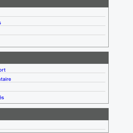
s
ort
taire
és