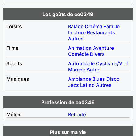
Les goûts de co0349
Loisirs
Balade
Cinéma
Famille
Lecture
Restaurants
Autres
Films
Animation
Aventure
Comédie
Divers
Sports
Automobile
Cyclisme/VTT
Marche
Autre
Musiques
Ambiance
Blues
Disco
Jazz
Latino
Autres
Profession de co0349
Métier
Retraité
Plus sur ma vie