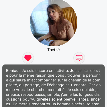
Théthé
Bonjour, Je suis encore en activité. Je suis sur ce sit
e pour la même raison que vous : trouver la personn
e qui saura m'accompagner sur le chemin de la com
plicité, du partage, de l'échange et + encore. Car co
mme vous, je cherche ma moitié. Je suis sociable, c
urieuse, respectueuse, simple, j'aime les longues dis
cussions pourvu qu'elles soient bienveillantes, sincèr
es. J'aimerais rencontrer un homme sincère, toléran