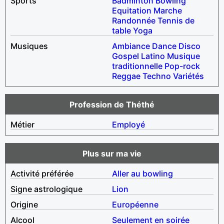
Sports
Badminton
Bowling
Equitation
Marche
Randonnée
Tennis de
table
Yoga
Musiques
Ambiance
Dance
Disco
Gospel
Latino
Musique
traditionnelle
Pop-rock
Reggae
Techno
Variétés
Profession de Théthé
Métier
Employé
Plus sur ma vie
Activité préférée
Aller au bowling
Signe astrologique
Lion
Origine
Européenne
Alcool
Seulement en soirée