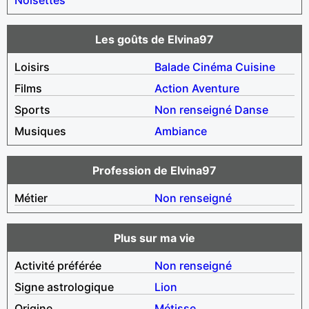
Les goûts de Elvina97
Loisirs
Balade
Cinéma
Cuisine
Films
Action
Aventure
Sports
Non renseigné
Danse
Musiques
Ambiance
Profession de Elvina97
Métier
Non renseigné
Plus sur ma vie
Activité préférée
Non renseigné
Signe astrologique
Lion
Origine
Métisse