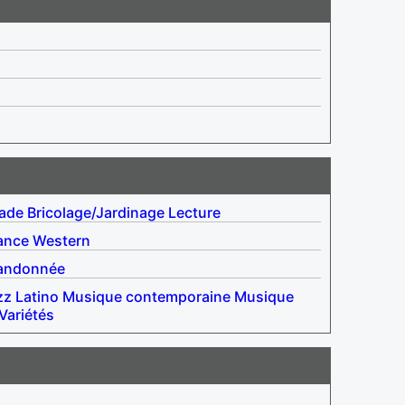
lade
Bricolage/Jardinage
Lecture
ance
Western
andonnée
zz
Latino
Musique contemporaine
Musique
Variétés