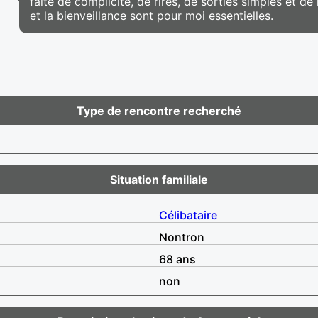
faite de complicité, de rires, de sorties simples et 
et la bienveillance sont pour moi essentielles.
Type de rencontre recherché
Situation familiale
Célibataire
Nontron
68 ans
non