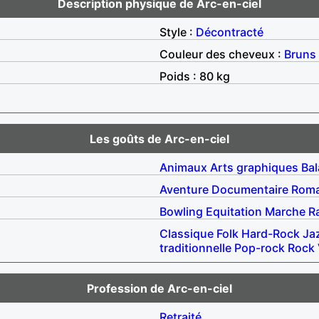
Description physique de Arc-en-ciel
Style :
Décontracté
Couleur des cheveux :
Bruns
Poids : 80 kg
Les goûts de Arc-en-ciel
Animaux
Arts graphiques
Ba
Aventure
Documentaire
Rom
Bowling
Equitation
Marche
R
Classique
Folk
Hard-Rock
Ja
traditionnelle
Pop-rock
Rock
Profession de Arc-en-ciel
Retraité