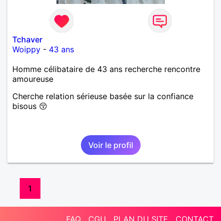
Tchaver
Woippy
-
43 ans
Homme célibataire de 43 ans recherche rencontre
amoureuse
Cherche relation sérieuse basée sur la confiance
bisous 😚
Voir le profil
1
FAQ
CGU
PLAN DU SITE
CONTACT