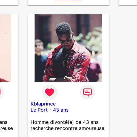
Kblaprince
Le Port
-
43 ans
ans
Homme divorcé(e) de 43 ans
ureuse
recherche rencontre amoureuse