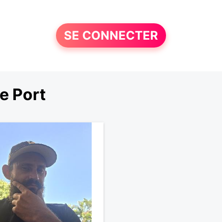
SE CONNECTER
e Port