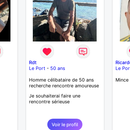
Rdt
Ricard
Le Port
-
50 ans
Le Por
Homme célibataire de 50 ans
Mince
recherche rencontre amoureuse
Je souhaiterai faire une
rencontre sérieuse
Voir le profil