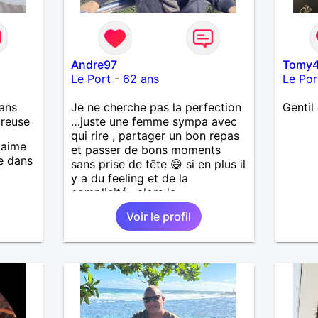
Andre97
Tomy
Le Port
-
62 ans
Le Por
ans
Je ne cherche pas la perfection
Gentil
ureuse
…juste une femme sympa avec
qui rire , partager un bon repas
 aime
et passer de bons moments
ne dans
sans prise de tête 😄 si en plus il
y a du feeling et de la
complicité , alors la ……
JACKPOT!🎇
Voir le profil