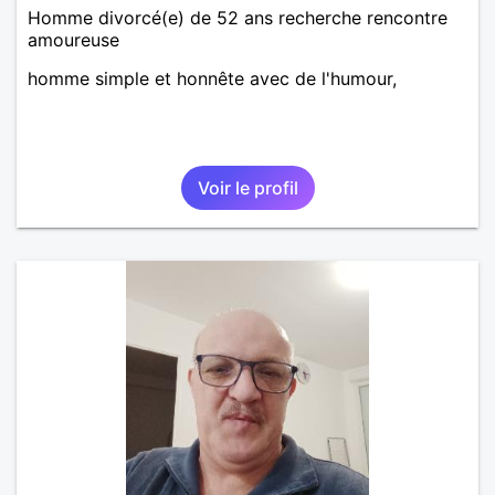
Homme divorcé(e) de 52 ans recherche rencontre
amoureuse
homme simple et honnête avec de l'humour,
Voir le profil