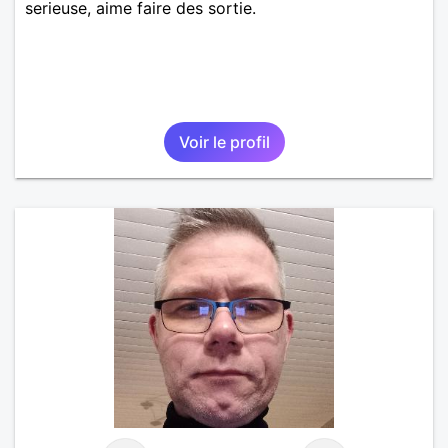
serieuse, aime faire des sortie.
Voir le profil