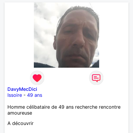
DavyMecDici
Issoire
-
49 ans
Homme célibataire de 49 ans recherche rencontre
amoureuse
A découvrir