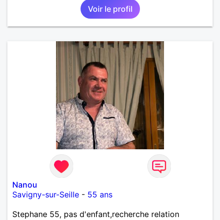
Voir le profil
fin de l 'année et libre de toute contrainte. Digne de
confiance à la femme qui voudras m 'en accorder
en toute sincérité. Pour le reste venez me découvrir
par un échange.
Nanou
Savigny-sur-Seille
-
55 ans
Stephane 55, pas d'enfant,recherche relation