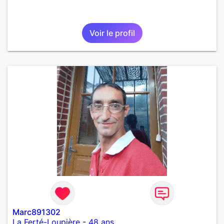
Voir le profil
Marc891302
La Ferté-Loupière
-
48 ans