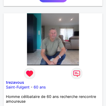
trezavous
Saint-Fulgent
-
60 ans
Homme célibataire de 60 ans recherche rencontre
amoureuse