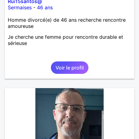
Rui15santos@
Sermaises
-
46 ans
Homme divorcé(e) de 46 ans recherche rencontre
amoureuse
Je cherche une femme pour rencontre durable et
sérieuse
Voir le profil