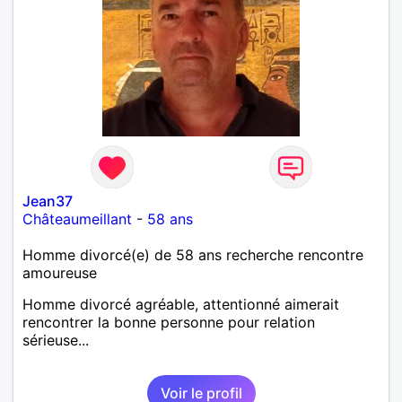
Jean37
Châteaumeillant
-
58 ans
Homme divorcé(e) de 58 ans recherche rencontre
amoureuse
Homme divorcé agréable, attentionné aimerait
rencontrer la bonne personne pour relation
sérieuse...
Voir le profil