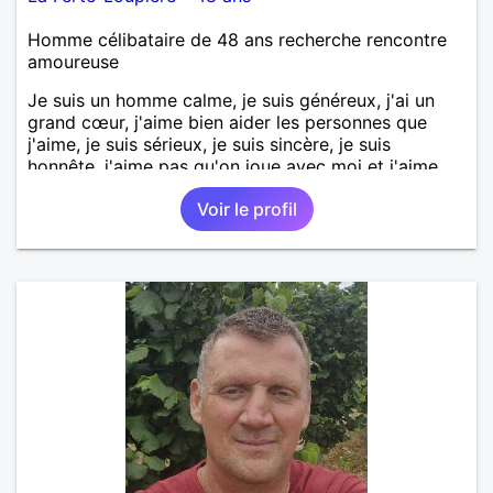
Homme célibataire de 48 ans recherche rencontre
amoureuse
Je suis un homme calme, je suis généreux, j'ai un
grand cœur, j'aime bien aider les personnes que
j'aime, je suis sérieux, je suis sincère, je suis
honnête, j'aime pas qu'on joue avec moi et j'aime
pas les mensonges. Je cherche une relation
Voir le profil
amoureuse et sérieuse.