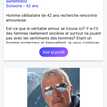
Sunshiro02
Soissons
-
42 ans
Homme célibataire de 42 ans recherche rencontre
amoureuse
Est-ce que le véritable amour se trouve ici? Y-a-t'il
des femmes réellement sincères et surtout ne jouant
pas avec les sentiments des hommes? Etant un
homme protecteur et bienveillant, je veux continuer
d'y croire et pouvoir enfin former la petite famille
Voir le profil
que je désir temps. Faux profil, profiteuse et autres
joyeuseté passer votre chemin, vous ne
m'intéressez pas du tout!