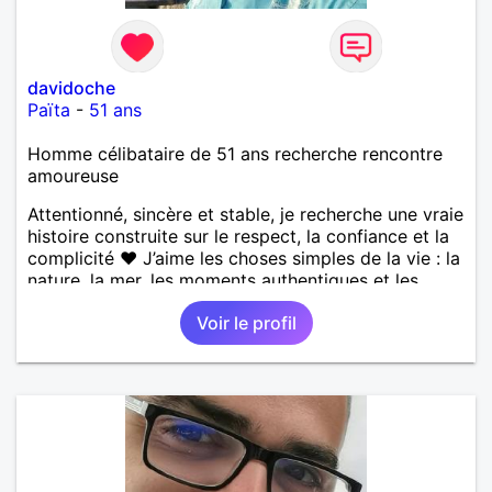
davidoche
Païta
-
51 ans
Homme célibataire de 51 ans recherche rencontre
amoureuse
Attentionné, sincère et stable, je recherche une vraie
histoire construite sur le respect, la confiance et la
complicité ❤️ J’aime les choses simples de la vie : la
nature, la mer, les moments authentiques et les
personnes au grand cœur 🌊🌿 Très câlin et
Voir le profil
affectueux, j’adore les petits moments de tendresse
et les calinous réguliers 😊❤️ La solitude finit parfois
par peser, alors si tu es en Nouvelle-Calédonie et
que tu crois encore à un amour vrai, prenons le
temps de discuter… et laissons l’avenir nous guider
🌹