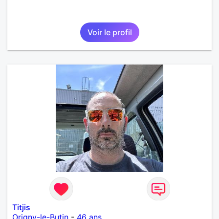
Voir le profil
Titjis
Origny-le-Butin
-
46 ans