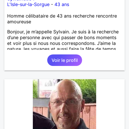
L'Isle-sur-la-Sorgue
-
43 ans
Homme célibataire de 43 ans recherche rencontre
amoureuse
Bonjour, je m’appelle Sylvain. Je suis à la recherche
d’une personne avec qui passer de bons moments
et voir plus si nous nous correspondons. J’aime la
nature, les voyages et aussi faire la fête de temps
en temps ;-)Je suis papa d’un petit garçon de 7 ans
Voir le profil
dont je m’occupe en garde alternée. J’aime à peu
près tous les styles de musique. (Oui je suis pas
trop fan de Jul). Je fais du sport pour garder la
forme et plutôt agréable à regarder. (Enfin je le
pense en tout cas 😂)