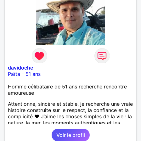
davidoche
Païta
-
51 ans
Homme célibataire de 51 ans recherche rencontre
amoureuse
Attentionné, sincère et stable, je recherche une vraie
histoire construite sur le respect, la confiance et la
complicité ❤️ J’aime les choses simples de la vie : la
nature, la mer, les moments authentiques et les
personnes au grand cœur 🌊🌿 Très câlin et
Voir le profil
affectueux, j’adore les petits moments de tendresse