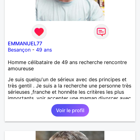
EMMANUEL77
Besançon
-
49 ans
Homme célibataire de 49 ans recherche rencontre
amoureuse
Je suis quelqu'un de sérieux avec des principes et
très gentil . Je suis a la recherche une personne très
sérieuses ,franche et honnête les critères les plus
importants, voir accepter une maman divorcer avec
son enfant il n y a aucun problème. S' abstenir au
Voir le profil
personne non sérieuse merci. Recherche dans un
premier temps dialogue et apprendre à connaître la
personne puis dans un deuxième temps relation plus
sérieuse a voir une vie a deux. (2017 )Ma situation
professionnelle et agent de sécurité privée et