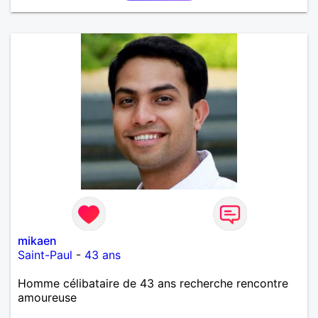
et les calinous réguliers 😊❤️ La solitude finit parfois
par peser, alors si tu es en Nouvelle-Calédonie et
que tu crois encore à un amour vrai, prenons le
temps de discuter… et laissons l’avenir nous guider
🌹
mikaen
Saint-Paul
-
43 ans
Homme célibataire de 43 ans recherche rencontre
amoureuse