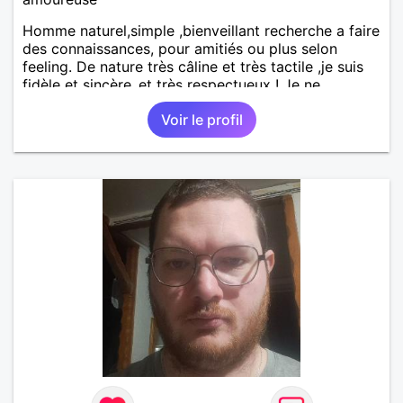
Homme naturel,simple ,bienveillant recherche a faire
des connaissances, pour amitiés ou plus selon
feeling. De nature très câline et très tactile ,je suis
fidèle et sincère.,et très respectueux ! Je ne
supporte pas le mensonge.Rien ne vaut une vraie
Voir le profil
rencontre,pour échanger en toute simplicité,j'ai du
mal à prolonger des échanges virtuels Je suis plutôt
attiré par des femmes ayant la cinquantaine ,belles
dans leurs têtes et dans leurs corps. Féminines
naturellement ,sans fards ,ni excès A vous de jouer
Mesdames 😉