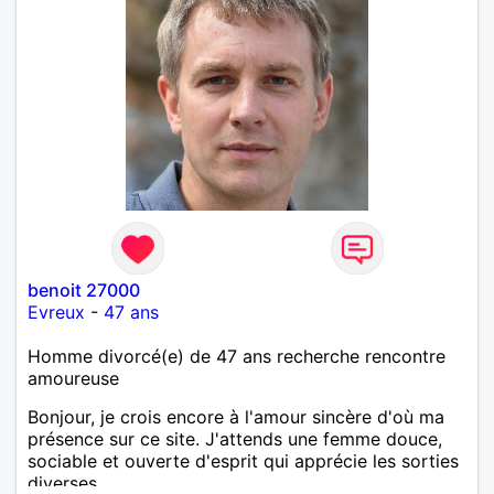
agents SIAP1. ET télésurveillance et vidéo
protection dans les casino supermarché. en CDI
Mes passions. Sont la robotique ,vtt ,Echeque
,astronomie . Service militaire belfort 35 régiment d
infanterie et engager sur 5 ans.de (1998 a 2003.)
Divers je fait en moyenne 6 km de marche par jour
a pieds. A la fin de mon travail a mon domicile. J 'ai
un rêve cet de construire une vie a deux en
harmonie. Si je pourrais lui décrocher la lune je le
ferais. A chaque fois que je vois un beau ciel étoilé
je rêve d' être avec quelqu'un.
benoit 27000
Evreux
-
47 ans
Homme divorcé(e) de 47 ans recherche rencontre
amoureuse
Bonjour, je crois encore à l'amour sincère d'où ma
présence sur ce site. J'attends une femme douce,
sociable et ouverte d'esprit qui apprécie les sorties
diverses.