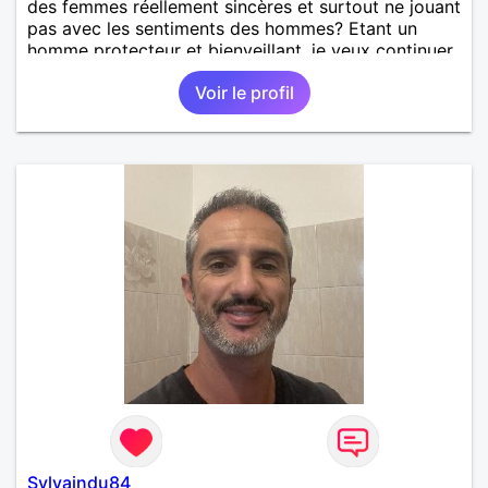
des femmes réellement sincères et surtout ne jouant
pas avec les sentiments des hommes? Etant un
homme protecteur et bienveillant, je veux continuer
d'y croire et pouvoir enfin former la petite famille
Voir le profil
que je désir temps. Faux profil, profiteuse et autres
joyeuseté passer votre chemin, vous ne
m'intéressez pas du tout!
Sylvaindu84